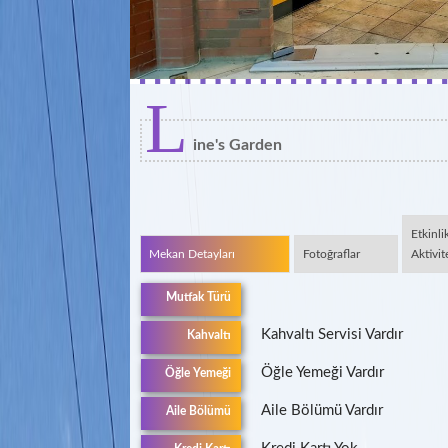
L
ine's Garden
Etkinli
Mekan Detayları
Fotoğraflar
Aktivit
Mutfak Türü
Kahvaltı Servisi Vardır
Kahvaltı
Öğle Yemeği Vardır
Öğle Yemeği
Aile Bölümü Vardır
Aile Bölümü