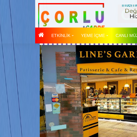
ETKİNLİK
YEME İÇME
CANLI MÜ