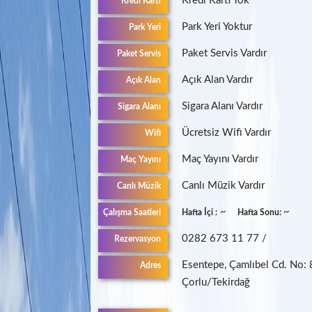
Kredi Kartı Yok
Kredi Kartı
Park Yeri Yoktur
Park Yeri
Paket Servis Vardır
Paket Servis
Açık Alan Vardır
Açık Alan
Sigara Alanı Vardır
Sigara Alanı
Ücretsiz Wifi Vardır
Wifi
Maç Yayını Vardır
Maç Yayını
Canlı Müzik Vardır
Canlı Müzik
~
~
Çalışma Saatleri
Hafta İçi :
Hafta Sonu:
0282 673 11 77 /
Rezervasyon
Esentepe, Çamlıbel Cd. No:
Adres
Çorlu/Tekirdağ