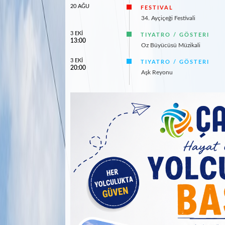
20 AĞU
FESTIVAL
34. Ayçiçeği Festivali
3 EKİ
TIYATRO / GÖSTERI
13:00
Oz Büyücüsü Müzikali
3 EKİ
TIYATRO / GÖSTERI
20:00
Aşk Reyonu