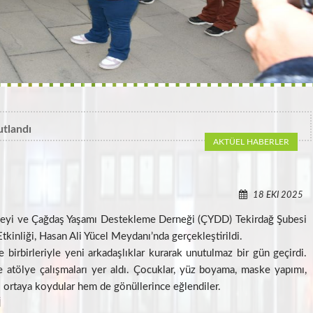
utlandı
AKTÜEL HABERLER
18 EKI 2025
eyi ve Çağdaş Yaşamı Destekleme Derneği (ÇYDD) Tekirdağ Şubesi
kinliği, Hasan Ali Yücel Meydanı’nda gerçekleştirildi.
birbirleriyle yeni arkadaşlıklar kurarak unutulmaz bir gün geçirdi.
e atölye çalışmaları yer aldı. Çocuklar, yüz boyama, maske yapımı,
nı ortaya koydular hem de gönüllerince eğlendiler.
İ