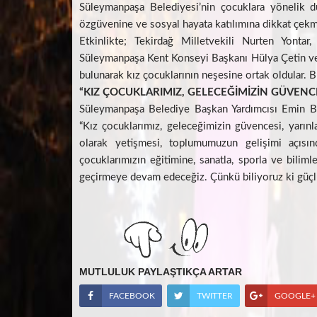
Süleymanpaşa Belediyesi’nin çocuklara yönelik dü
özgüvenine ve sosyal hayata katılımına dikkat çekm
Etkinlikte; Tekirdağ Milletvekili Nurten Yont
Süleymanpaşa Kent Konseyi Başkanı Hülya Çetin ve 
bulunarak kız çocuklarının neşesine ortak oldular. 
“KIZ ÇOCUKLARIMIZ, GELECEĞİMİZİN GÜVENCE
Süleymanpaşa Belediye Başkan Yardımcısı Emin Ben
“Kız çocuklarımız, geleceğimizin güvencesi, yarınl
olarak yetişmesi, toplumumuzun gelişimi açısı
çocuklarımızın eğitimine, sanatla, sporla ve biliml
geçirmeye devam edeceğiz. Çünkü biliyoruz ki güçlü
MUTLULUK PAYLAŞTIKÇA ARTAR
FACEBOOK
TWITTER
GOOGLE+