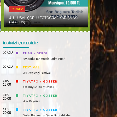
YARIŞMA
4. ULUSAL ÇORLU FOTOĞRAF YARIŞMASI
(143.GÜN)
İLGİNİZİ ÇEKEBİLİR
10 AĞU
FUAR / SERGI
19.çorlu Tarimtech Tarim Fuari
20 AĞU
FESTIVAL
34. Ayçiçeği Festivali
3 EKİ
TIYATRO / GÖSTERI
13:00
Oz Büyücüsü Müzikali
3 EKİ
TIYATRO / GÖSTERI
20:00
Aşk Reyonu
4 EKİ
TIYATRO / GÖSTERI
20:00
Sobe Kabare Bir Şarkı Bir Kahkaha