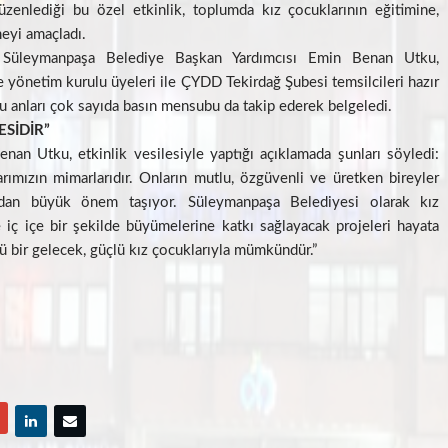
zenlediği bu özel etkinlik, toplumda kız çocuklarının eğitimine,
eyi amaçladı.
ar, Süleymanpaşa Belediye Başkan Yardımcısı Emin Benan Utku,
yönetim kurulu üyeleri ile ÇYDD Tekirdağ Şubesi temsilcileri hazır
Bu anları çok sayıda basın mensubu da takip ederek belgeledi.
SİDİR”
an Utku, etkinlik vesilesiyle yaptığı açıklamada şunları söyledi:
arımızın mimarlarıdır. Onların mutlu, özgüvenli ve üretken bireyler
ndan büyük önem taşıyor. Süleymanpaşa Belediyesi olarak kız
e iç içe bir şekilde büyümelerine katkı sağlayacak projeleri hayata
 bir gelecek, güçlü kız çocuklarıyla mümkündür.”