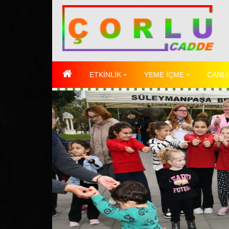
ETKİNLİK
YEME İÇME
CANLI