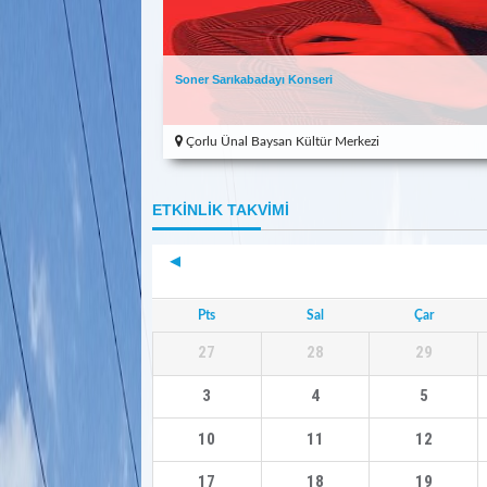
Soner Sarıkabadayı Konseri
Çorlu Ünal Baysan Kültür Merkezi
ETKİNLİK TAKVİMİ
Pts
Sal
Çar
27
28
29
3
4
5
10
11
12
17
18
19