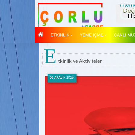
ETKİNLİK
YEME İÇME
CANLI MÜ
E
tkinlik ve Aktiviteler
05 ARALIK 2026