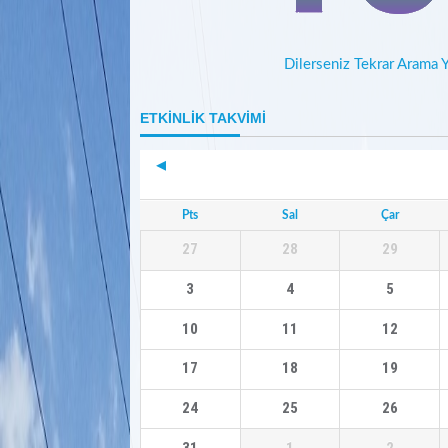
Dilerseniz Tekrar Arama Y
ETKİNLİK TAKVİMİ
Pts
Sal
Çar
27
28
29
3
4
5
10
11
12
17
18
19
24
25
26