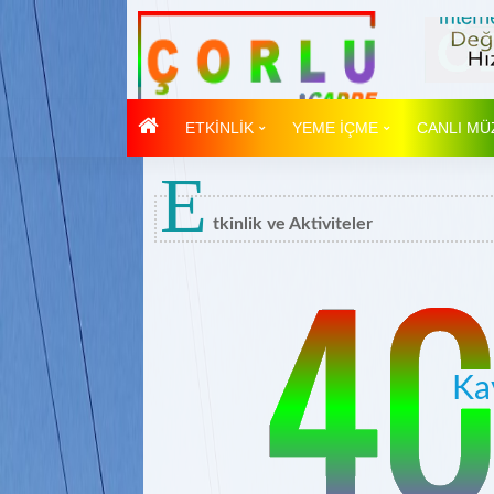
ETKİNLİK
YEME İÇME
CANLI MÜ
E
tkinlik ve Aktiviteler
Ka